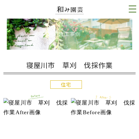
tog
nav
寝屋川市 草刈 伐採作業
住宅