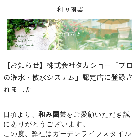
tog
nav
【お知らせ】株式会社タカショー「プロ
の潅水・散水システム」認定店に登録さ
れました
日頃より、
和み園芸
をご愛顧いただき誠
にありがとうございます。
この度、弊社はガーデンライフスタイル